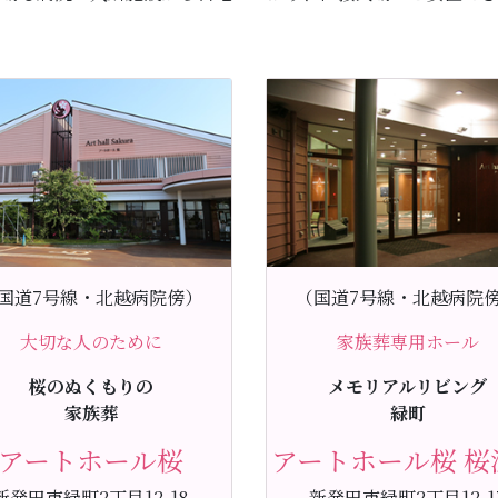
国道7号線・北越病院傍）
（国道7号線・北越病院
大切な人のために
家族葬専用ホール
桜のぬくもりの
メモリアルリビング
家族葬
緑町
アートホール桜
アートホール桜 桜
新発田市緑町2丁目12-18
新発田市緑町2丁目12-1