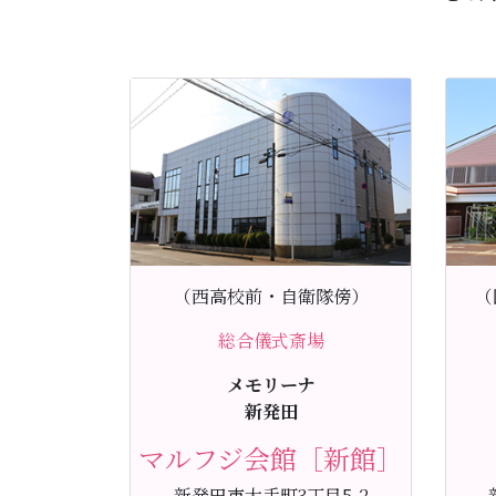
（西高校前・自衛隊傍）
（
総合儀式斎場
メモリーナ
新発田
マルフジ会館［新館］
新発田市大手町3丁目5-2