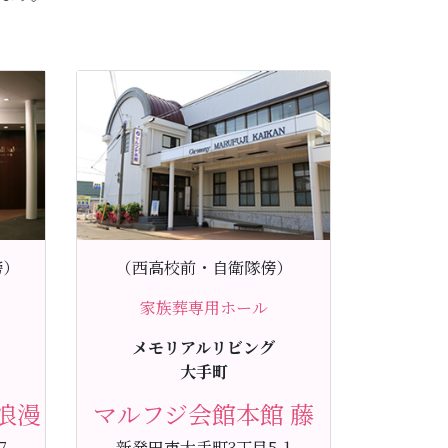
傍）
（西高校前・自衛隊傍）
家族葬専用ホール
メモリアルリビング
大手町
浪漫
マルフジ会館本館 藤
7
新発田市大手町3丁目5-1